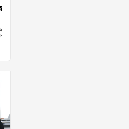
費
効
ト