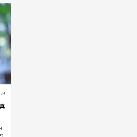
.24
真
ッセ
な