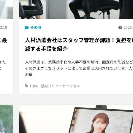
3.19
その他
2025.
に最
人材派遣会社はスタッフ管理が課題！負担を
減する手段を紹介
きた
人材派遣は、業務効率化や人手不足の解消、固定費の削減など
て
そのさまざまなメリットによって企業に活用されています。人
派遣...
tips
社内コミュニケーション