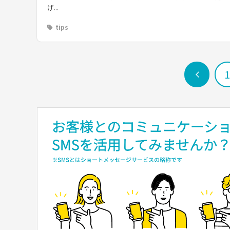
げ...
tips
前
へ