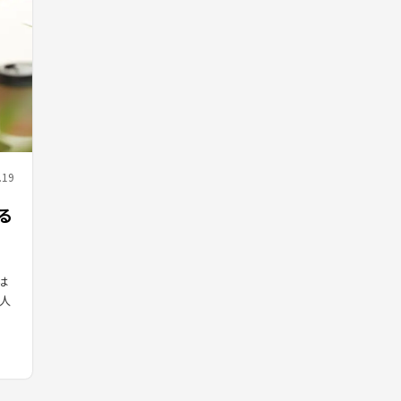
.19
る
は
人