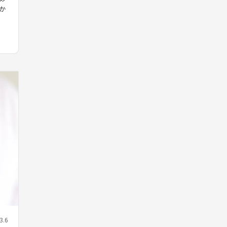
か
3.6