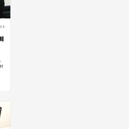
3.6
軽
、
材