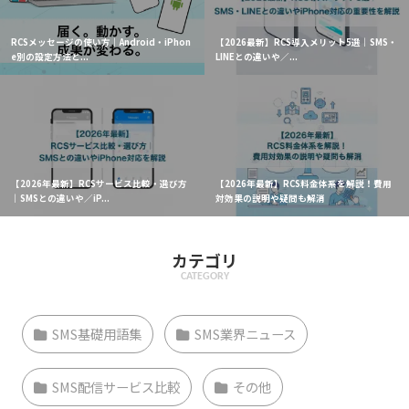
RCSメッセージの使い方｜Android・iPhon
【2026最新】RCS導入メリット5選｜SMS・
e別の設定方法と...
LINEとの違いや／...
【2026年最新】RCSサービス比較・選び方
【2026年最新】RCS料金体系を解説！費用
｜SMSとの違いや／iP...
対効果の説明や疑問も解消
カテゴリ
CATEGORY
SMS基礎用語集
SMS業界ニュース
SMS配信サービス比較
その他