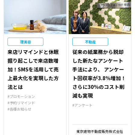
理美容
不動産
来店リマインドと休眠
従来の紙業務から脱却
掘り起こしで来店数増
した新たなアンケート
加！SMSを活用して売
手法により、 アンケー
上最大化を実現した方
ト回収率が3.8%増加！
法とは
さらに30%のコスト削
減も実現
プロモーション
予約リマインド
アンケート
各種お知らせ
東京建物不動産販売株式会社