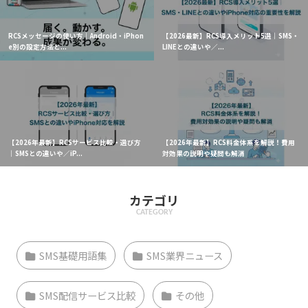
RCSメッセージの使い方｜Android・iPhon
【2026最新】RCS導入メリット5選｜SMS・
e別の設定方法と...
LINEとの違いや／...
【2026年最新】RCSサービス比較・選び方
【2026年最新】RCS料金体系を解説！費用
｜SMSとの違いや／iP...
対効果の説明や疑問も解消
カテゴリ
CATEGORY
SMS基礎用語集
SMS業界ニュース
SMS配信サービス比較
その他