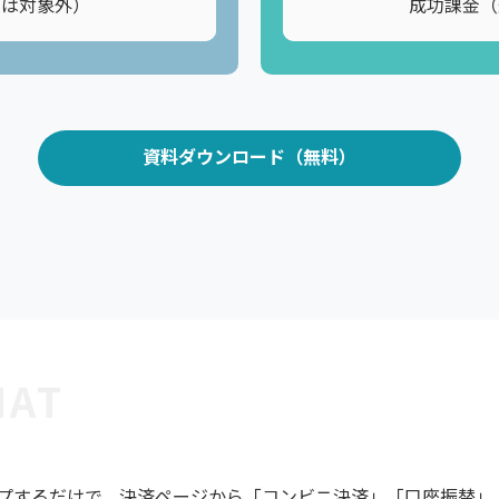
敗は対象外）
成功課金（
資料ダウンロード（無料）
HAT
タップするだけで、決済ページから「コンビニ決済」「口座振替