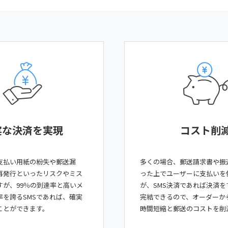
実な決済を実現
コスト削
支払い用紙の紛失や郵送漏
多くの場合、郵送請求書や振
再発行といったリスクやミス
った上でユーザーに支払いを
すが、99％の到達率と高いメ
が、SMS決済であれば決済を
率を誇るSMSであれば、確実
完結できるので、オーダーか
ことができます。
時間短縮と郵送のコストを削