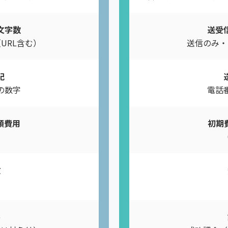
文字数
送受
URL含む）
送信のみ・
記
の数字
電話
月額費用
初期費
円
数
件