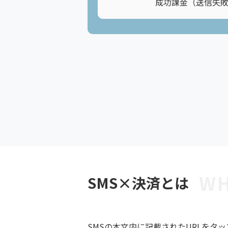
成功課金（送信失
W
SMS×決済とは
SMSの本文内に記載されたURLを