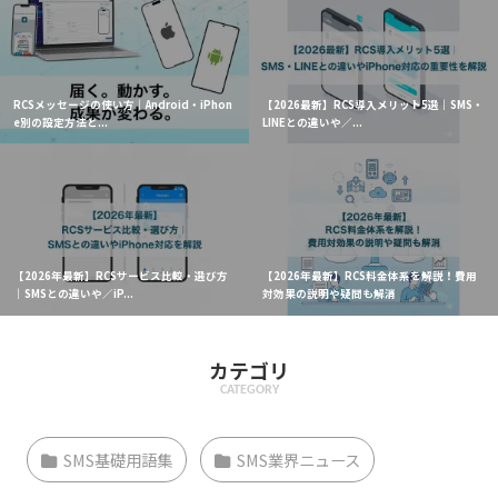
RCSメッセージの使い方｜Android・iPhon
【2026最新】RCS導入メリット5選｜SMS・
e別の設定方法と...
LINEとの違いや／...
【2026年最新】RCSサービス比較・選び方
【2026年最新】RCS料金体系を解説！費用
｜SMSとの違いや／iP...
対効果の説明や疑問も解消
カテゴリ
CATEGORY
SMS基礎用語集
SMS業界ニュース