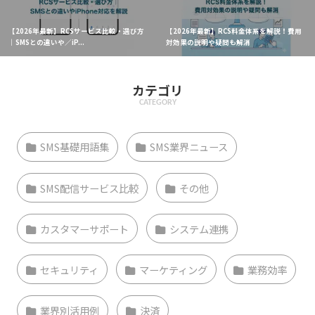
【2026年最新】RCSサービス比較・選び方
【2026年最新】RCS料金体系を解説！費用
｜SMSとの違いや／iP...
対効果の説明や疑問も解消
カテゴリ
CATEGORY
SMS基礎用語集
SMS業界ニュース
SMS配信サービス比較
その他
カスタマーサポート
システム連携
セキュリティ
マーケティング
業務効率
業界別活用例
決済