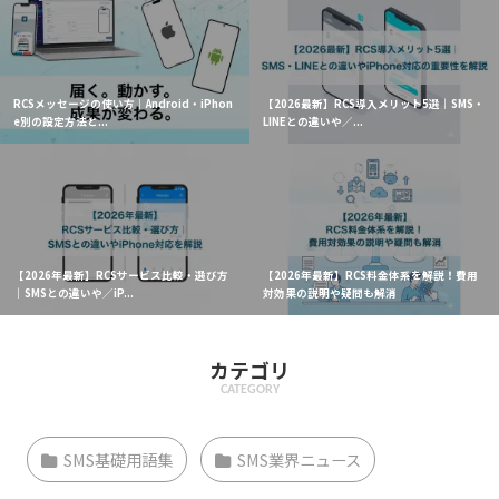
RCSメッセージの使い方｜Android・iPhon
【2026最新】RCS導入メリット5選｜SMS・
e別の設定方法と...
LINEとの違いや／...
【2026年最新】RCSサービス比較・選び方
【2026年最新】RCS料金体系を解説！費用
｜SMSとの違いや／iP...
対効果の説明や疑問も解消
カテゴリ
CATEGORY
SMS基礎用語集
SMS業界ニュース