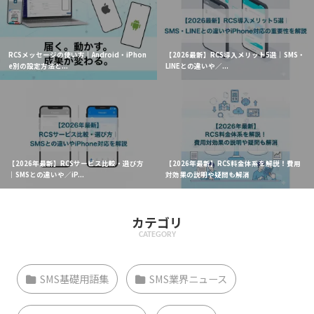
RCSメッセージの使い方｜Android・iPhon
【2026最新】RCS導入メリット5選｜SMS・
e別の設定方法と...
LINEとの違いや／...
【2026年最新】RCSサービス比較・選び方
【2026年最新】RCS料金体系を解説！費用
｜SMSとの違いや／iP...
対効果の説明や疑問も解消
カテゴリ
CATEGORY
SMS基礎用語集
SMS業界ニュース