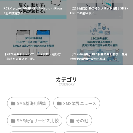
RCSメッセージの使い方｜Android・iPhon
【2026最新】RCS導入メリット5選｜SMS・
e別の設定方法と...
LINEとの違いや／...
【2026年最新】RCSサービス比較・選び方
【2026年最新】RCS料金体系を解説！費用
｜SMSとの違いや／iP...
対効果の説明や疑問も解消
カテゴリ
CATEGORY
SMS基礎用語集
SMS業界ニュース
SMS配信サービス比較
その他