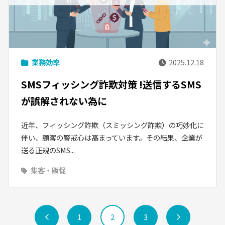
業務効率
2025.12.18
SMSフィッシング詐欺対策 !送信するSMS
が誤解されない為に
近年、フィッシング詐欺（スミッシング詐欺）の巧妙化に
伴い、顧客の警戒心は高まっています。その結果、企業が
送る正規のSMS...
集客・販促
前
1
2
3
次