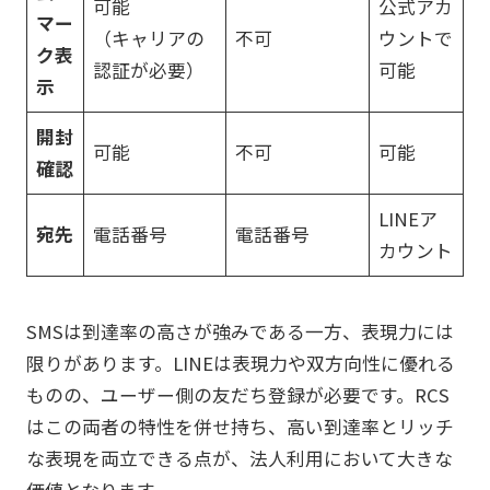
可能
公式アカ
マー
（キャリアの
不可
ウントで
ク表
認証が必要）
可能
示
開封
可能
不可
可能
確認
LINEア
宛先
電話番号
電話番号
カウント
SMSは到達率の高さが強みである一方、表現力には
限りがあります。LINEは表現力や双方向性に優れる
ものの、ユーザー側の友だち登録が必要です。RCS
はこの両者の特性を併せ持ち、高い到達率とリッチ
な表現を両立できる点が、法人利用において大きな
価値となります。