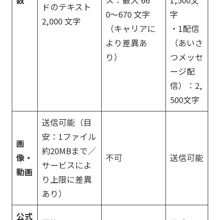
ドのテキスト
0〜670 文字
字
2,000 文字
（キャリアに
・1配信
より差異あ
（あいさ
り）
つメッセ
ージ配
信）：2,
500文字
送信可能（目
安：1ファイル
画
約20MBまで／
像・
不可
送信可能
サービスによ
動画
り上限に差異
あり）
公式