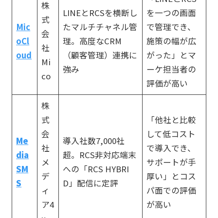
株
LINEとRCSを横断し
を一つの画面
式
Mic
たマルチチャネル管
で管理でき、
会
oCl
理。高度なCRM
施策の幅が広
社
oud
（顧客管理）連携に
がった」とマ
Mi
強み
ーケ担当者の
co
評価が高い
株
式
「他社と比較
会
して低コスト
Me
導入社数7,000社
社
で導入でき、
dia
超。RCS非対応端末
メ
サポートが手
SM
への「RCS HYBRI
デ
厚い」とコス
S
D」配信に定評
ィ
パ面での評価
ア4
が高い