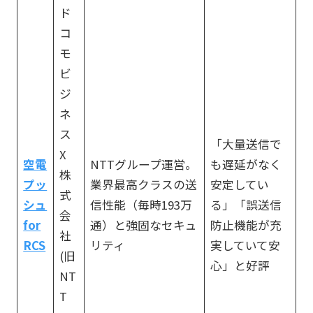
ド
コ
モ
ビ
ジ
ネ
ス
「大量送信で
X
空電
NTTグループ運営。
も遅延がなく
株
プッ
業界最高クラスの送
安定してい
式
シュ
信性能（毎時193万
る」「誤送信
会
for
通）と強固なセキュ
防止機能が充
社
RCS
リティ
実していて安
(旧
心」と好評
NT
T