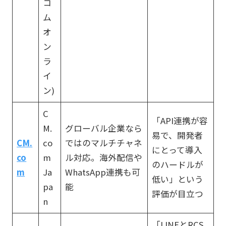
コ
ム
オ
ン
ラ
イ
ン)
C
「API連携が容
M.
グローバル企業なら
易で、開発者
CM.
co
ではのマルチチャネ
にとって導入
co
m
ル対応。海外配信や
のハードルが
m
Ja
WhatsApp連携も可
低い」という
pa
能
評価が目立つ
n
「LINEとRCS