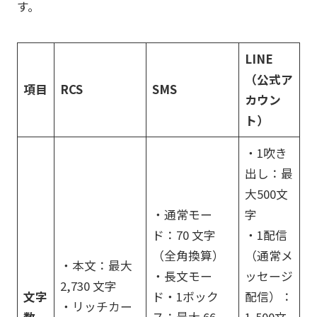
す。
LINE
（公式ア
項目
RCS
SMS
カウン
ト）
・1吹き
出し：最
大500文
・通常モー
字
ド：70 文字
・1配信
（全角換算）
（通常メ
・本文：最大
・長文モー
ッセージ
2,730 文字
文字
ド・1ボック
配信）：
・リッチカー
数
ス：最大 66
1,500文