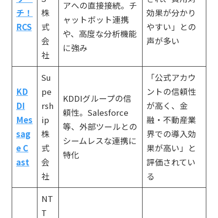
アへの直接接続。チ
チ！
株
効果が分かり
ャットボット連携
RCS
式
やすい」との
や、高度な分析機能
会
声が多い
に強み
社
Su
「公式アカウ
KD
pe
ントの信頼性
KDDIグループの信
DI
rsh
が高く、金
頼性。Salesforce
Mes
ip
融・不動産業
等、外部ツールとの
sag
株
界での導入効
シームレスな連携に
e C
式
果が高い」と
特化
ast
会
評価されてい
社
る
NT
T