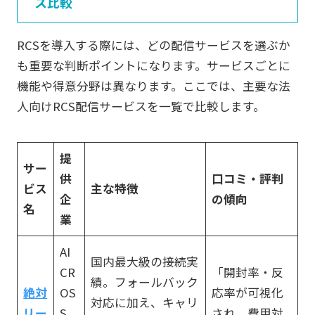
ス比較
RCSを導入する際には、どの配信サービスを選ぶか
も重要な判断ポイントになります。サービスごとに
機能や得意分野は異なります。ここでは、主要な法
人向けRCS配信サービスを一覧で比較します。
提
サー
供
口コミ・評判
ビス
主な特徴
企
の傾向
名
業
AI
国内最大級の接続実
CR
「開封率・反
績。フォールバック
絶対
OS
応率が可視化
対応に加え、キャリ
リー
S
され、費用対