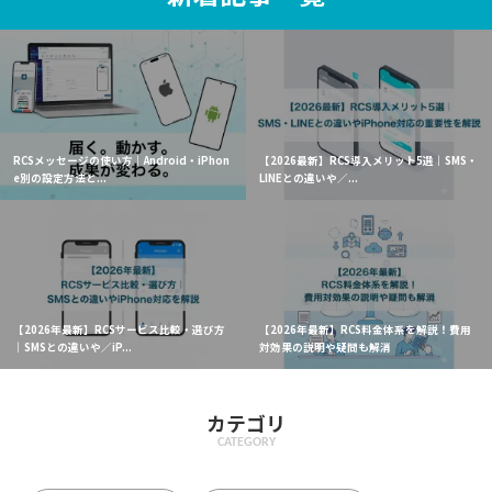
RCSメッセージの使い方｜Android・iPhon
【2026最新】RCS導入メリット5選｜SMS・
e別の設定方法と...
LINEとの違いや／...
【2026年最新】RCSサービス比較・選び方
【2026年最新】RCS料金体系を解説！費用
｜SMSとの違いや／iP...
対効果の説明や疑問も解消
カテゴリ
CATEGORY