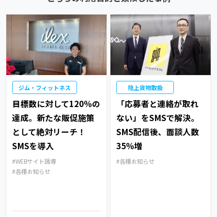
ジム・フィットネス
陸上貨物取扱
目標数に対して120％の
「応募者と連絡が取れ
達成。新たな販促施策
ない」をSMSで解決。
として絶対リーチ！
SMS配信後、面談人数
SMSを導入
35％増
WEBサイト誘導
各種お知らせ
各種お知らせ