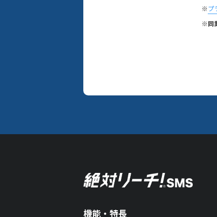
※
プ
※同
機能・特長