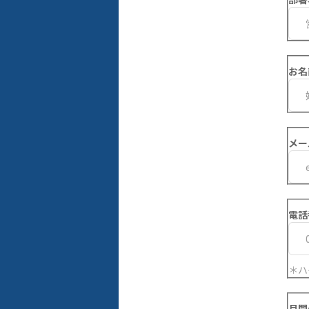
お名
メー
電話
＊ハ
月間