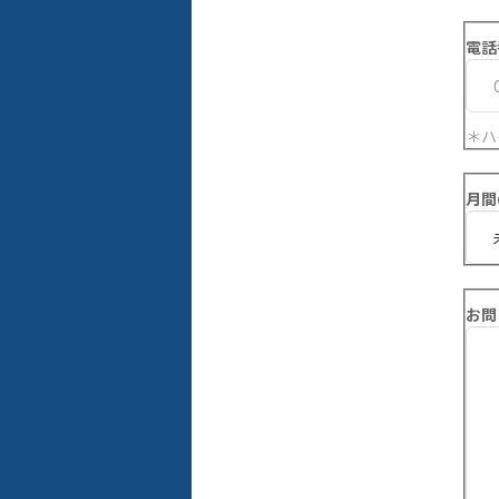
電話
＊ハ
月間
お問