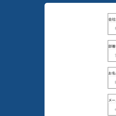
会社
部署
お名
メー