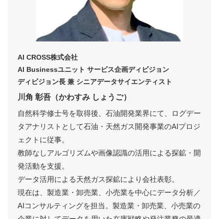
AI CROSS株式会社
AI Businessユニット サービス企画ディビジョン
ディビジョン長 兼 シニアデータサイエンティスト
川角 彰吾（かわすみ しょうご）
自然科学修士号を取得後、石油開発業界にて、ログデー
タアナリストとして石油・天然ガス開発事業のAIプロジ
ェクトに従事。
教師なしアルゴリズムや画像認識の活用による探鉱・開
発活動を支援。
データ活用による天然ガス探鉱により会社表彰。
現在は、製造業・卸売業、小売業を中心にデータ分析／
AIコンサルティングを担当。製造業・卸売業、小売業の
企業に対してデータを用いた在庫戦略や発注業務の最適