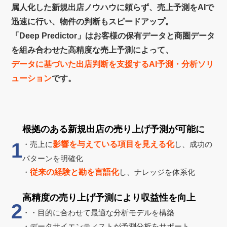
属人化した新規出店ノウハウに頼らず、売上予測をAIで
迅速に行い、物件の判断もスピードアップ。
「Deep Predictor」はお客様の保有データと商圏データ
を組み合わせた高精度な売上予測によって、
データに基づいた出店判断を支援するAI予測・分析ソリ
ューション
です。
根拠のある新規出店の売り上げ予測が可能に
1
・売上に
影響を与えている項目を見える化
し、成功の
パターンを明確化
・
従来の経験と勘を言語化
し、ナレッジを体系化
高精度の売り上げ予測により収益性を向上
2
・・目的に合わせて最適な分析モデルを構築
・データサイエンティストが予測分析をサポート