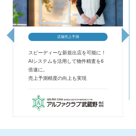
頼
生
競
店舗売上予測
デ
測
スピーディーな新規出店を可能に！
AIシステムを活用して物件精査を6
与
倍速に。
売上予測精度の向上も実現