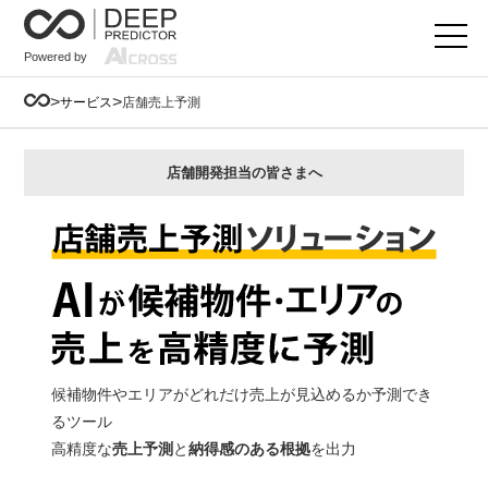
Powered by
>
>
サービス
店舗売上予測
店舗開発担当の皆さまへ
候補物件やエリアがどれだけ売上が見込めるか予測でき
るツール
高精度な
売上予測
と
納得感のある根拠
を出力