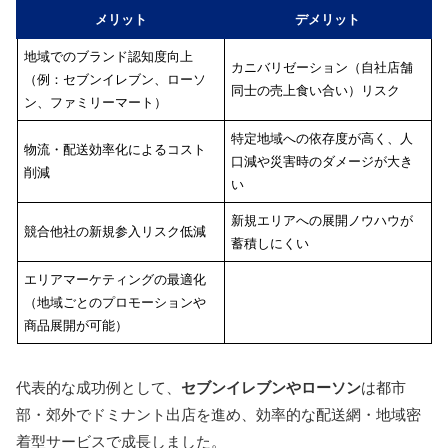
メリット
デメリット
地域でのブランド認知度向上
カニバリゼーション（自社店舗
（例：セブンイレブン、ローソ
同士の売上食い合い）リスク
ン、ファミリーマート）
特定地域への依存度が高く、人
物流・配送効率化によるコスト
口減や災害時のダメージが大き
削減
い
新規エリアへの展開ノウハウが
競合他社の新規参入リスク低減
蓄積しにくい
エリアマーケティングの最適化
（地域ごとのプロモーションや
商品展開が可能）
代表的な成功例として、
セブンイレブンやローソン
は都市
部・郊外でドミナント出店を進め、効率的な配送網・地域密
着型サービスで成長しました。