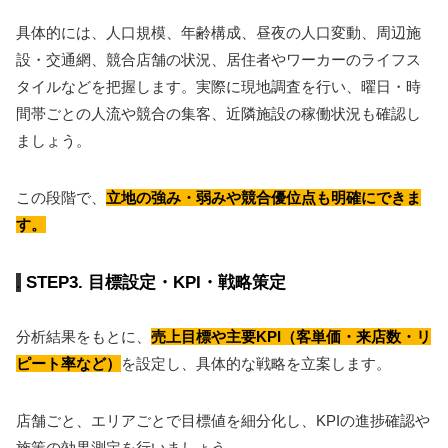
具体的には、人口規模、年齢構成、昼夜の人口変動、周辺施
設・交通網、競合店舗の状況、居住者やワーカーのライフス
タイルなどを把握します。実際に現地調査を行い、曜日・時
間帯ごとの人流や競合の集客、近隣施設の稼働状況も確認し
ましょう。
この段階で、
立地の強み・弱みや競合優位点も明確にできま
す。
STEP3. 目標設定・KPI・戦略策定
分析結果をもとに、
売上目標や主要KPI（客単価・来店数・リ
ピート率など）
を設定し、具体的な戦略を立案します。
店舗ごと、エリアごとで目標値を細分化し、KPIの進捗確認や
施策の効果測定を行いましょう。