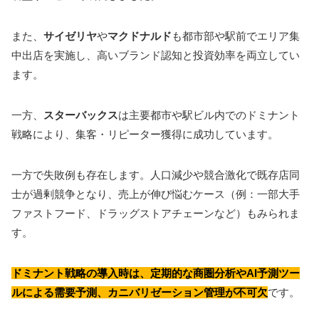
また、
サイゼリヤ
や
マクドナルド
も都市部や駅前でエリア集
中出店を実施し、高いブランド認知と投資効率を両立してい
ます。
一方、
スターバックス
は主要都市や駅ビル内でのドミナント
戦略により、集客・リピーター獲得に成功しています。
一方で失敗例も存在します。人口減少や競合激化で既存店同
士が過剰競争となり、売上が伸び悩むケース（例：一部大手
ファストフード、ドラッグストアチェーンなど）もみられま
す。
ドミナント戦略の導入時は、定期的な商圏分析やAI予測ツー
ルによる需要予測、カニバリゼーション管理が不可欠
です。