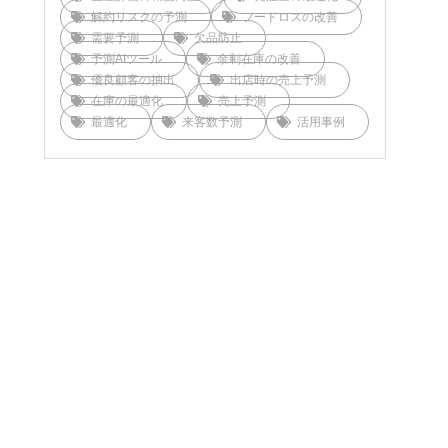
解約リスクの予測
フードロスの改善
需要予測
欠品防止
予測AIツール
余剰在庫の改善
優良顧客の抽出
出店時の売上予測
在庫の最適化
売上予測
最適化
来客数予測
活用事例