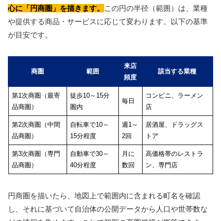
心に「円商圏」を描きます。
この円の半径（範囲）は、業種
や提供する商品・サービスに応じて変わります。以下の基準
が目安です。
来店
商圏
範囲
該当する業種
頻度
第1次商圏（最寄
徒歩10～15分
コンビニ、ラーメン
毎日
品商圏）
圏内
店
第2次商圏（中間
自転車で10～
週1～
居酒屋、ドラッグス
品商圏）
15分程度
2回
トア
第3次商圏（専門
自動車で30～
月に
高価格帯のレストラ
品商圏）
40分程度
数回
ン、専門店
円商圏を描いたら、地図上で範囲内に含まれる町名を確認
し、それに基づいて自治体の公開データから人口や世帯数な