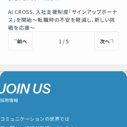
AI CROSS、入社支援制度「サインアップボーナ
ス」を開始～転職時の不安を軽減し、新しい挑
戦を応援～
前へ
1 / 5
次へ
J
O
I
N
U
S
採
用
情
報
コミュニケーションの世界では