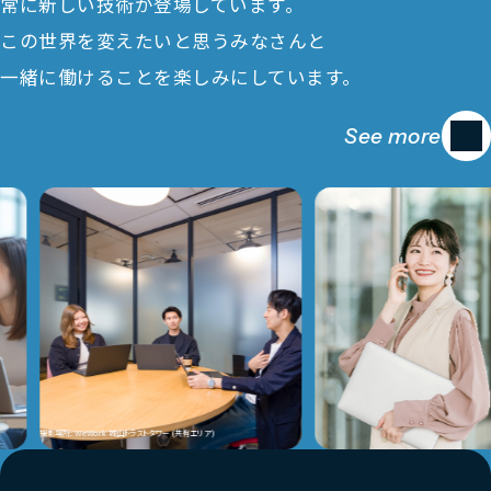
常に新しい技術が登場しています。
この世界を変えたいと思うみなさんと
一緒に働けることを楽しみにしています。
See more
撮影場所: WeWork 城山トラストタワー (共有エリア)