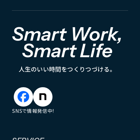
Smart Work,
Smart Life
人
生
の
い
い
時
間
を
つ
く
り
つ
づ
け
る
。
SNSで情報発信中!