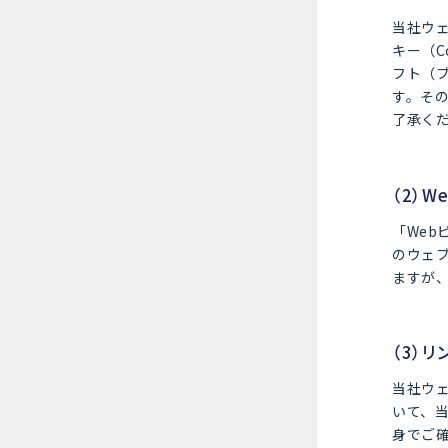
当社ウ
キー（C
フト（
す。そ
了承く
（2）
「Web
のウェ
ますが
（3）
当社ウ
いて、
身でご