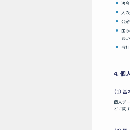
法令
人の
公衆
国の
あっ
当社
4．個
（1）
個人デ
どに関