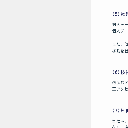
（5）
個人デ
個人デ
また、
移動を
（6）
適切な
正アク
（7）
当社は
存し、