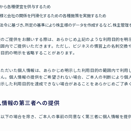
から各種便宜を供与するため
様と会社の関係を円滑化するための各種施策を実施するため
法令に基づき、所定の基準により株主様のデータを作成するなど、株主管理
報のご提供をお願いする際は、あらかじめ上記のような利用目的を明
範囲内でご提供いただきます。ただし、ビジネスの慣習上の名刺交換
用目的の明示を省略することがあります。
いただいた個人情報は、あらかじめ明示した利用目的の範囲内で利用
せん。個人情報の提供をご希望されない場合、ご本人の判断により個
明示した利用目的を達成できない場合があることをあらかじめご了承
人情報の第三者への提供
、以下の場合を除き、ご本人の事前の同意なく第三者に個人情報を提