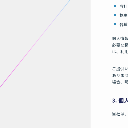
当社
株主
各種
個人情
必要な
は、利
ご提供
ありま
場合、
3．個
当社は