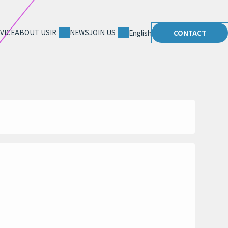
VICE
ABOUT US
IR
NEWS
JOIN US
English
CONTACT