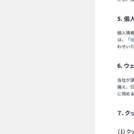
5．個
個人情
は、「
わせい
6．ウ
当社が
備え、S
に努め
７．ク
（1）ク