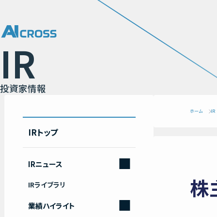
I
R
投
資
家
情
報
ホーム
IR
IRトップ
IRニュース
株
2026
IRライブラリ
2025
業績ハイライト
2024