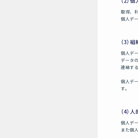
（2）
取得、
個人デ
（3）
個人デ
データ
連絡す
個人デ
す。
（4）
個人デ
また個