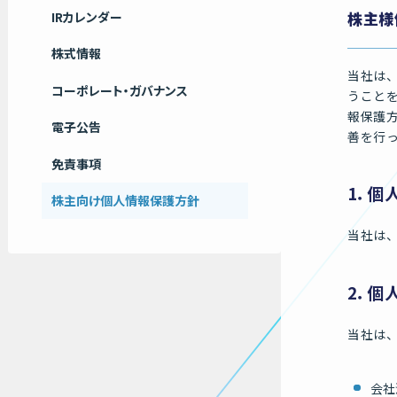
経営成績
2023
IRカレンダー
株主様
財政状況
2022
株式情報
キャッシュフローの状況
2021
当社は
コーポレート・ガバナンス
うこと
2020
報保護
2019
電子公告
善を行
免責事項
1．個
株主向け個人情報保護方針
当社は
2．個
当社は
会社