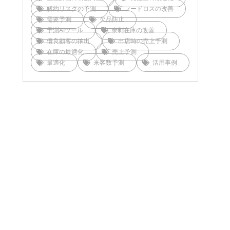
解約リスクの予測
フードロスの改善
需要予測
欠品防止
予測AIツール
余剰在庫の改善
優良顧客の抽出
出店時の売上予測
在庫の最適化
売上予測
最適化
来客数予測
活用事例