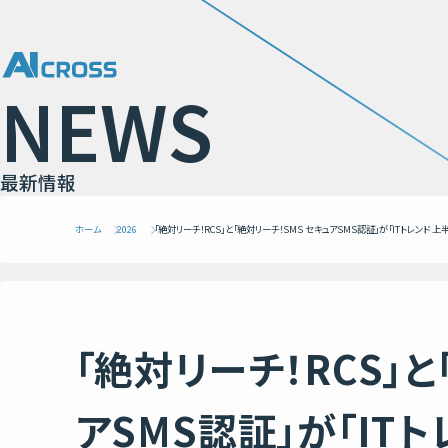
N
E
W
S
最
新
情
報
ホーム
2026
「絶対リーチ！RCS」と
アSMS認証」が「IT