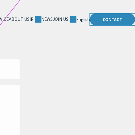
VICE
ABOUT US
IR
NEWS
JOIN US
English
CONTACT