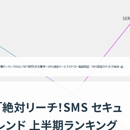
SER
「絶対リーチ！RCS」と「絶対リーチ！SMS セキュアSMS認証」が「ITトレンド 上半期ランキング2026」で計7部門1位を獲得〜SMS送信サービスカテゴリ・電話認証／SMS認証カテゴリの総合・企業規模別・急上昇ランキングで首位を獲得〜
「絶対リーチ！SMS セキュ
トレンド 上半期ランキング