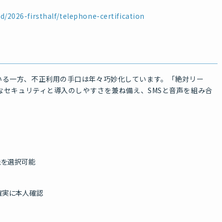
rd/2026-firsthalf/telephone-certification
いる一方、不正利用の手口は年々巧妙化しています。「絶対リー
度なセキュリティと導入のしやすさを兼ね備え、SMSと音声を組み合
法を選択可能
確実に本人確認