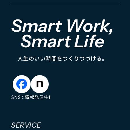
Smart Work,
Smart Life
人
生
の
い
い
時
間
を
つ
く
り
つ
づ
け
る
。
SNSで情報発信中!
SERVICE