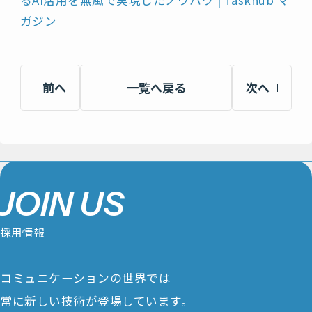
ガジン
前へ
一覧へ戻る
次へ
J
O
I
N
U
S
採
用
情
報
コミュニケーションの世界では
常に新しい技術が登場しています。