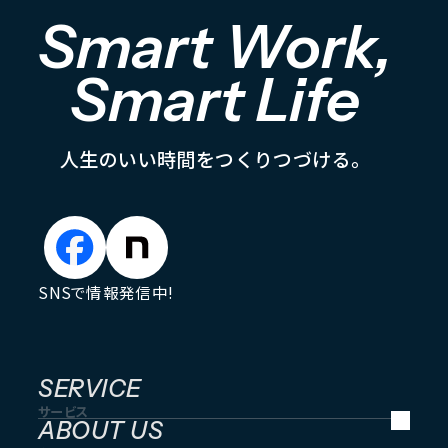
Smart Work,
Smart Life
人
生
の
い
い
時
間
を
つ
く
り
つ
づ
け
る
。
SNSで情報発信中!
SERVICE
サービス
ABOUT US