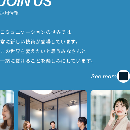
J
O
I
N
U
S
採
用
情
報
コミュニケーションの世界では
常に新しい技術が登場しています。
この世界を変えたいと思うみなさんと
一緒に働けることを楽しみにしています。
See more