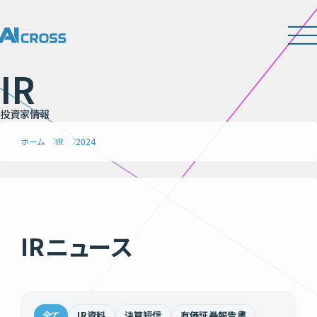
I
R
投
資
家
情
報
ホーム
IR
2024
IRニュース
全て
IR資料
決算短信
有価証券報告書