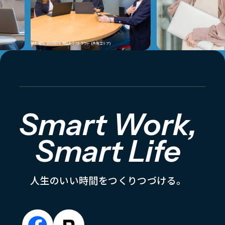
撮影場所: WeWork 城山トラストタワー (共有エリア)
Smart Work,
Smart Life
人
生
の
い
い
時
間
を
つ
く
り
つ
づ
け
る
。