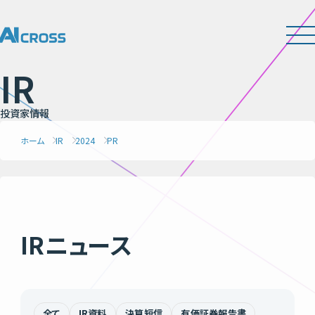
I
R
投
資
家
情
報
ホーム
IR
2024
PR
IRニュース
全て
IR資料
決算短信
有価証券報告書