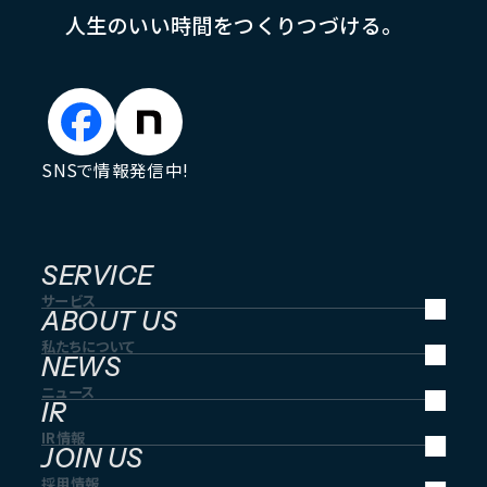
人
生
の
い
い
時
間
を
つ
く
り
つ
づ
け
る
。
SNSで情報発信中!
SERVICE
サービス
ABOUT US
私たちについて
NEWS
ニュース
IR
IR情報
JOIN US
採用情報