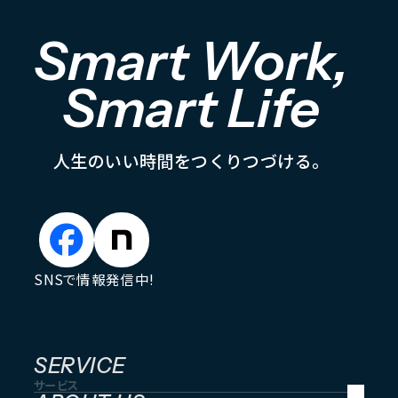
Smart Work,
Smart Life
人
生
の
い
い
時
間
を
つ
く
り
つ
づ
け
る
。
SNSで情報発信中!
SERVICE
サービス