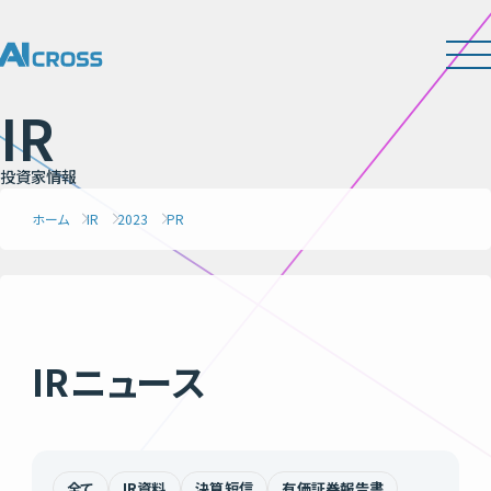
I
R
投
資
家
情
報
ホーム
IR
2023
PR
IRニュース
全て
IR資料
決算短信
有価証券報告書