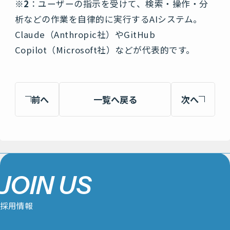
※2
：ユーザーの指示を受けて、検索・操作・分
析などの作業を自律的に実行するAIシステム。
Claude（Anthropic社）やGitHub
Copilot（Microsoft社）などが代表的です。
前へ
一覧へ戻る
次へ
J
O
I
N
U
S
採
用
情
報