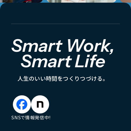
Smart Work,
Smart Life
人
生
の
い
い
時
間
を
つ
く
り
つ
づ
け
る
。
SNSで情報発信中!