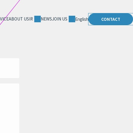
VICE
ABOUT US
IR
NEWS
JOIN US
English
CONTACT