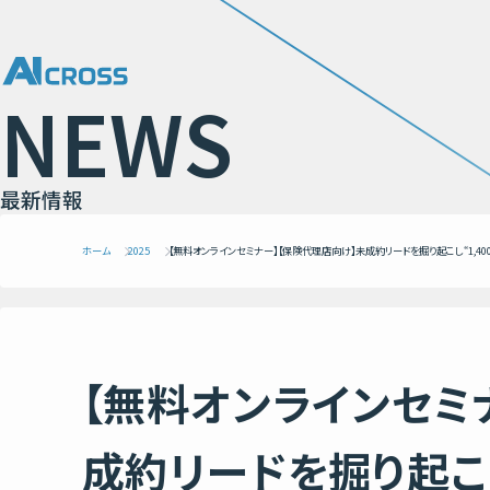
N
E
W
S
最
新
情
報
ホーム
2025
【無料オンラインセミナー】【保険代理店向け】未成約リードを掘り起こし“1,40
【無料オンラインセミ
成約リードを掘り起こし