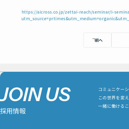
https://aicross.co.jp/zettai-reach/seminar/i-semin
utm_source=prtimes&utm_medium=organic&utm_
前へ
J
O
I
N
U
S
コミュニケー
この世界を変
一緒に働ける
採
用
情
報