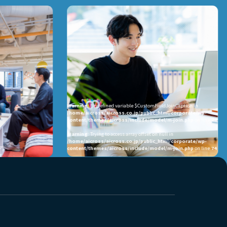
Warning
: Undefined variable $CustomFieldJoinCaption in
/home/aicross/aicross.co.jp/public_html/corporate/wp-
content/themes/aicross/include/model/m-join.php
on line
74
Warning
: Trying to access array offset on null in
/home/aicross/aicross.co.jp/public_html/corporate/wp-
content/themes/aicross/include/model/m-join.php
on line
74