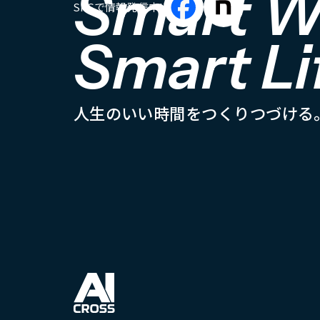
Smart W
SNSで情報発信中!
Smart Li
人
生
の
い
い
時
間
を
つ
く
り
つ
づ
け
る