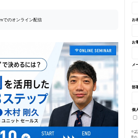
omでのオンライン配信
お
お
メ
部
個
※
プ
意の