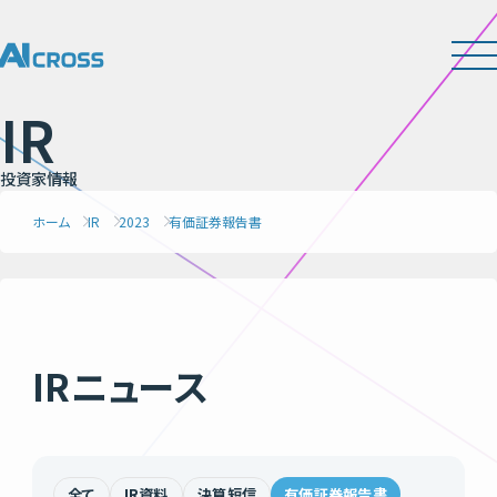
I
R
投
資
家
情
報
ホーム
IR
2023
有価証券報告書
IRニュース
全て
IR資料
決算短信
有価証券報告書