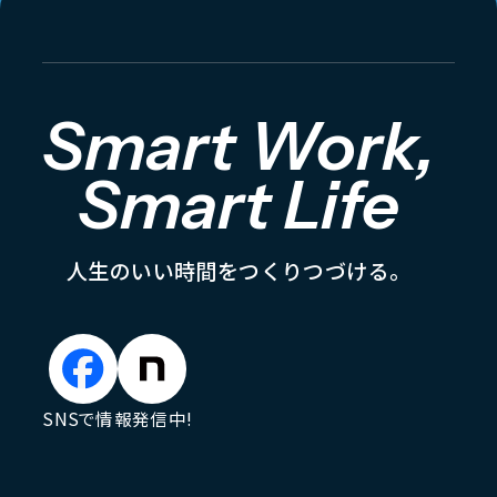
Smart Work,
Smart Life
人
生
の
い
い
時
間
を
つ
く
り
つ
づ
け
る
。
SNSで情報発信中!