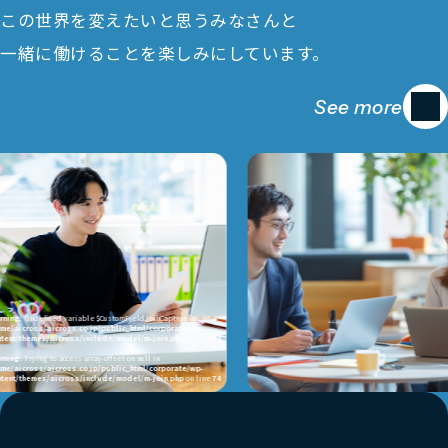
この世界を変えたいと思うみなさんと
一緒に働けることを楽しみにしています。
See more
ng
: Undefined variable $CustomFieldJoinCaption in
aicross/aicross.co.jp/public_html/corporate/wp-
t/themes/aicross/include/model/m-join.php
on line
74
ng
: Trying to access array offset on null in
aicross/aicross.co.jp/public_html/corporate/wp-
t/themes/aicross/include/model/m-join.php
on line
74