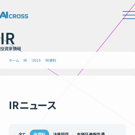
I
R
投
資
家
情
報
ホーム
IR
2019
IR資料
IRニュース
全て
IR資料
決算短信
有価証券報告書