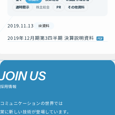
適時開示
株主総会
PR
その他資料
2019.11.13
IR資料
2019年12月期第3四半期 決算説明資料
J
O
I
N
U
S
採
用
情
報
コミュニケーションの世界では
常に新しい技術が登場しています。