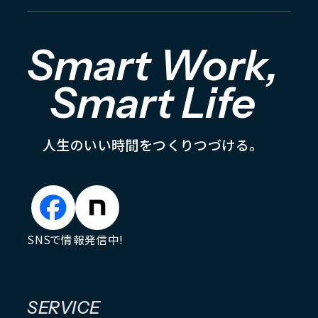
Smart Work,
Smart Life
人
生
の
い
い
時
間
を
つ
く
り
つ
づ
け
る
。
SNSで情報発信中!
SERVICE